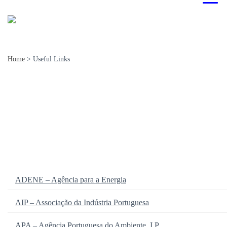
Home
>
Useful Links
ADENE – Agência para a Energia
National
International
AIP – Associação da Indústria Portuguesa
APA – Agência Portuguesa do Ambiente, I.P.