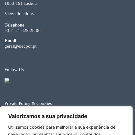
1050-191 Lisboa
View directions
Telephone
+351 21 829 28 00
Email
geral@elecpor.pt
Follow Us
Private Policy & Cookies
© Elecpor 2026
Valorizamos a sua privacidade
Utilizamos cookies para melhorar a sua experiência de
navegação, apresentar anúncios ou conteúdos