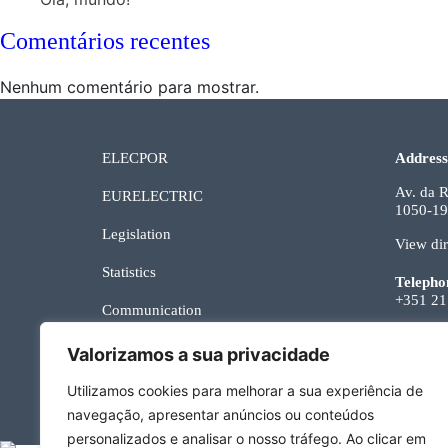
Comentários recentes
Nenhum comentário para mostrar.
ELECPOR
Address
Av. da R
EURELECTRIC
1050-19
Legislation
View dir
Statistics
Telepho
+351 21
Communication
Email
Useful Links
Valorizamos a sua privacidade
geral@el
Contacts
Utilizamos cookies para melhorar a sua experiência de
navegação, apresentar anúncios ou conteúdos
personalizados e analisar o nosso tráfego. Ao clicar em