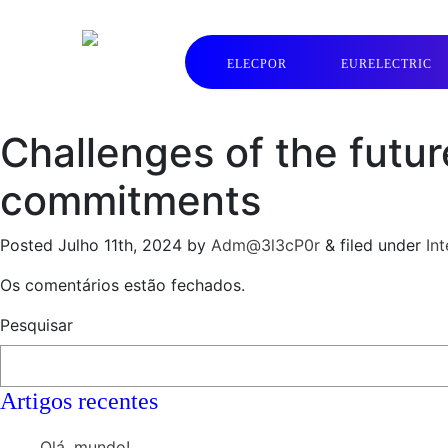
ELECPOR
EURELECTRIC
Challenges of the futu
commitments
Posted
Julho 11th, 2024
by
Adm@3l3cP0r
&
filed under
In
Os comentários estão fechados.
Pesquisar
Artigos recentes
Olá, mundo!