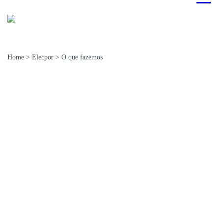
Home
>
Elecpor
>
O que fazemos
O que fazemos
Atuamos como
Representante institucional dos nossos
Associados
, em Portugal e na Europa, segundo três eixos
estratégicos.