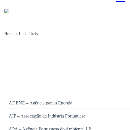
Home
>
Links Úteis
ADENE – Agência para a Energia
Nacionais
Internacionais
AIP – Associação da Indústria Portuguesa
APA – Agência Portuguesa do Ambiente, I.P.