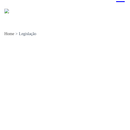
Home
>
Legislação
Documentos de referência
Fontes de pesquisa