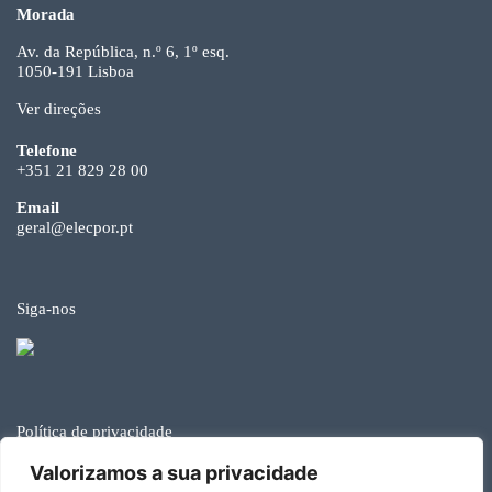
Morada
Av. da República, n.º 6, 1º esq.
1050-191 Lisboa
Ver direções
Telefone
+351 21 829 28 00
Email
geral@elecpor.pt
Siga-nos
Política de privacidade
Valorizamos a sua privacidade
© Elecpor 2026