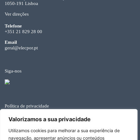
1050-191 Lisboa
Ver direções
Telefone
+351 21 829 28 00
Email
geral@elecpor.pt
Siga-nos
Política de privacidade
© Elecpor 2026
Valorizamos a sua privacidade
Utilizamos cookies para melhorar a sua experiência de
navegação, apresentar anúncios ou conteúdos