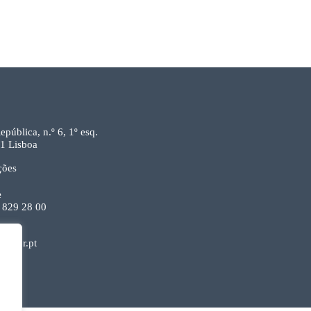
epública, n.º 6, 1º esq.
1 Lisboa
ções
e
 829 28 00
ecpor.pt