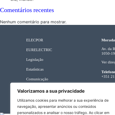
Comentários recentes
Nenhum comentário para mostrar.
ELECPOR
Morada
Av. da R
EURELECTRIC
1050-19
Legislação
Ver dire
Estatísticas
Telefon
+351 21
Comunicação
Email
Links Úteis
geral@el
Valorizamos a sua privacidade
Contactos
Utilizamos cookies para melhorar a sua experiência de
navegação, apresentar anúncios ou conteúdos
personalizados e analisar o nosso tráfego. Ao clicar em