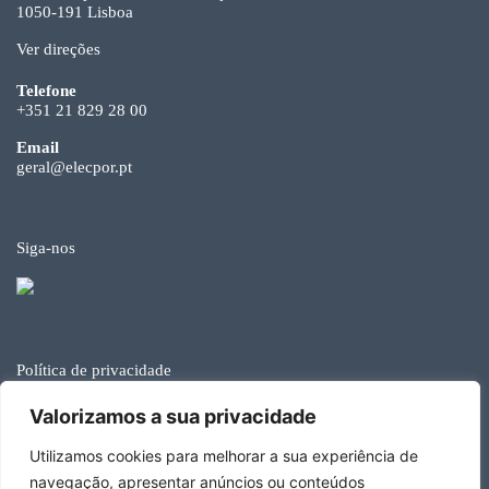
1050-191 Lisboa
Ver direções
Telefone
+351 21 829 28 00
Email
geral@elecpor.pt
Siga-nos
Política de privacidade
© Elecpor 2026
Valorizamos a sua privacidade
Utilizamos cookies para melhorar a sua experiência de
navegação, apresentar anúncios ou conteúdos