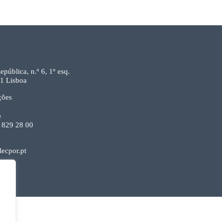
epública, n.º 6, 1º esq.
1 Lisboa
ções
e
 829 28 00
ecpor.pt