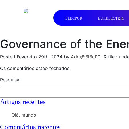
ELECPOR
EURELECTRIC
Governance of the Ene
Posted
Fevereiro 29th, 2024
by
Adm@3l3cP0r
&
filed und
Os comentários estão fechados.
Pesquisar
Artigos recentes
Olá, mundo!
Comentários recentes