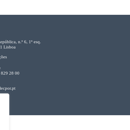
epública, n.º 6, 1º esq.
1 Lisboa
ções
e
 829 28 00
ecpor.pt