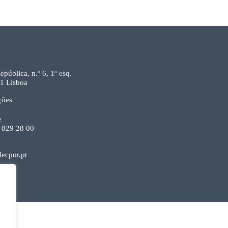
epública, n.º 6, 1º esq.
1 Lisboa
ções
e
 829 28 00
ecpor.pt