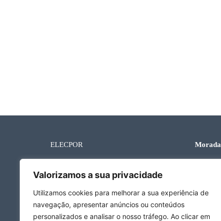
ELECPOR
Morada
Av. da R
EURELECTRIC
1050-19
Valorizamos a sua privacidade
Legislação
Ver dire
Utilizamos cookies para melhorar a sua experiência de
Estatísticas
navegação, apresentar anúncios ou conteúdos
Telefon
+351 21
personalizados e analisar o nosso tráfego. Ao clicar em
Comunicação